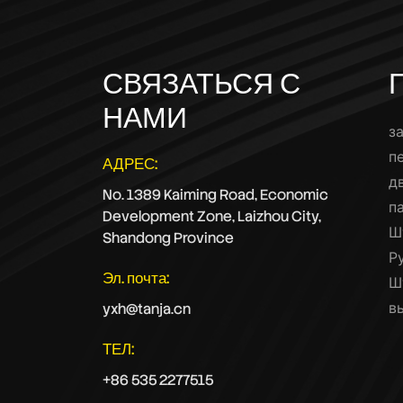
СВЯЗАТЬСЯ С
НАМИ
з
п
АДРЕС:
д
No. 1389 Kaiming Road, Economic
п
Development Zone, Laizhou City,
Ш
Shandong Province
Р
Эл. почта:
Ш
в
yxh@tanja.cn
ТЕЛ:
+86 535 2277515