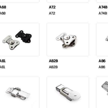
A68
A72
A74B
A68
A72
A74B
A81
A82B
A86
A81
A82B
A86