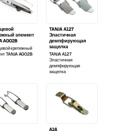
цевой
TANJA A127
ежный элемент
Эластичная
A AG02B
демпфирующая
защелка
цевой крепежный
ент TANJA AG02B
TANJA A127
Эластичная
демпфирующая
защелка
A16