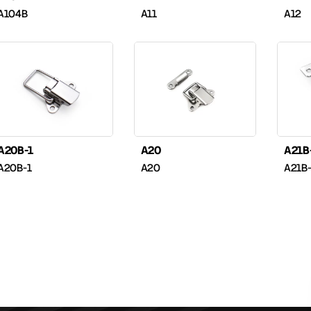
A104B
A11
A12
A20B-1
A20
A21B
A20B-1
A20
A21B