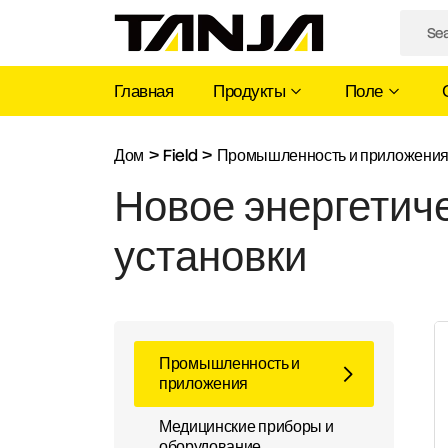
Главная
Продукты
Поле
Новое
Дом
>
Field
>
Промышленность и приложени
энергетическое
Новое энергетич
оборудование
установки
и
установки
Промышленность и
приложения
Медицинские приборы и
оборудование