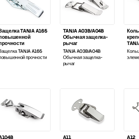
Защелка TANJA A165
TANJA A03B/A04B
Коль
повышенной
Обычная защелка-
креп
прочности
рычаг
TANJ
Защелка TANJA A165
TANJA A03B/A04B
Коль
повышенной прочности
Обычная защелка-
элем
рычаг
A104B
A11
A12