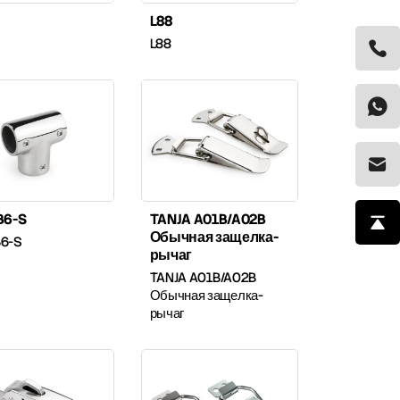
L88
L88
B6-S
TANJA A01B/A02B
Обычная защелка-
B6-S
рычаг
TANJA A01B/A02B
Обычная защелка-
рычаг