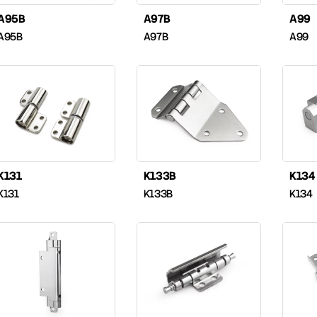
A95B
A97B
A99
A95B
A97B
A99
K131
K133B
K134
K131
K133B
K134