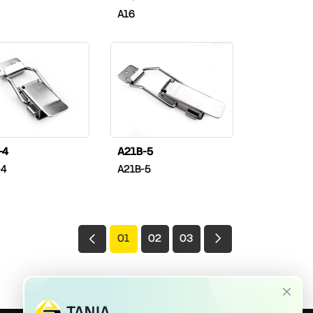
A16
-4
A21B-5
-4
A21B-5
01
02
03