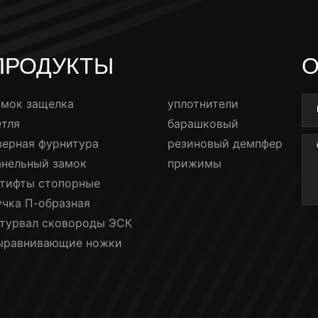
ПРОДУКТЫ
О
амок защелка
уплотнители
етля
барашковый
верная фурнитура
резиновый демпфер
анельный замок
прижимы
тифты стопорные
учка П-образная
турвал сковороды ЭСК
ыравнивающие ножки