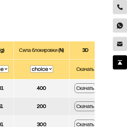
(g)
Сила блокировки (N)
3D
Скачать
01
400
Скачать
41
200
Скачать
01
300
Скачать