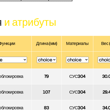
я
и атрибуты
Функции
Длина (мм)
Материалы
Вес 
облокировка
79
СУС304
30.
облокировка
107
СУС304
29.
облокировка
83
СУС304
34.