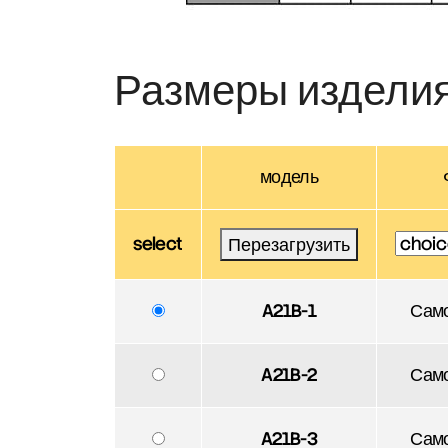
Размеры издели
модель
select
Перезагрузить
A21B-1
Сам
A21B-2
Сам
A21B-3
Сам