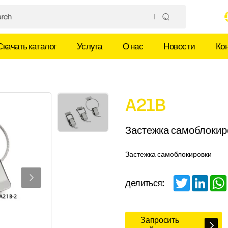
Скачать каталог
Услуга
О нас
Новости
Ко
A21B
Застежка самоблокир
Застежка самоблокировки
Twitter
Linked
делиться:
Запросить