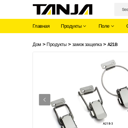
Главная
Продукты
Поле
A21B
Дом
>
Продукты
>
замок защелка
>
A21B