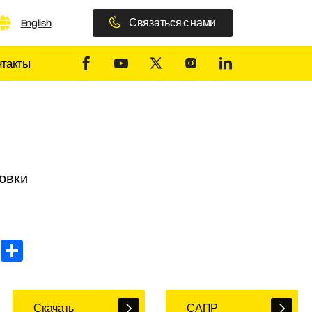
Связаться с нами
English
нтакты
овки
In
WhatsApp
Share
Скачать
САПР