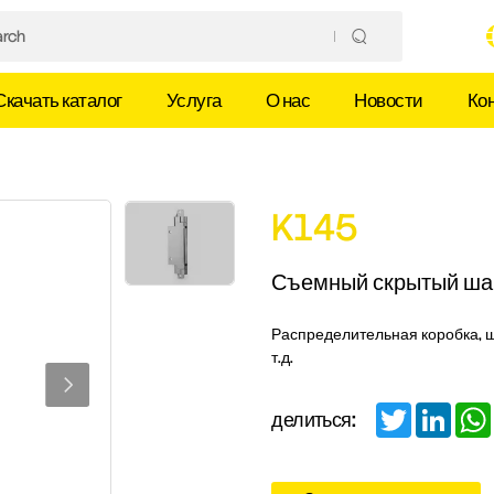
Скачать каталог
Услуга
О нас
Новости
Ко
K145
Съемный скрытый ша
Распределительная коробка, 
т.д.
Twitter
Linked
делиться: