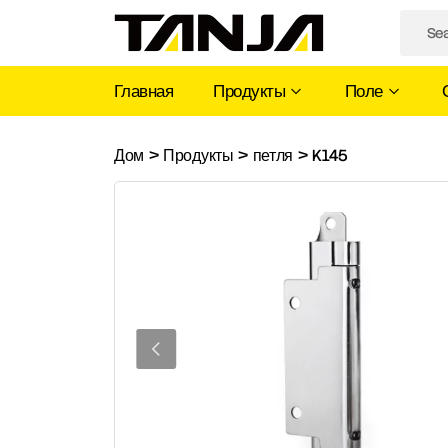
Главная
Продукты
Поле
K145
Дом
>
Продукты
>
петля
>
K145