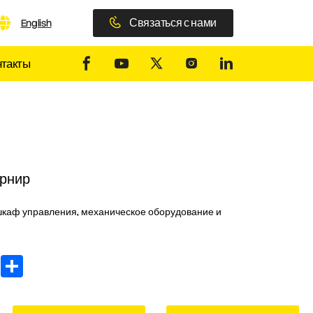
Связаться с нами
English
нтакты
рнир
шкаф управления, механическое оборудование и
In
WhatsApp
Share