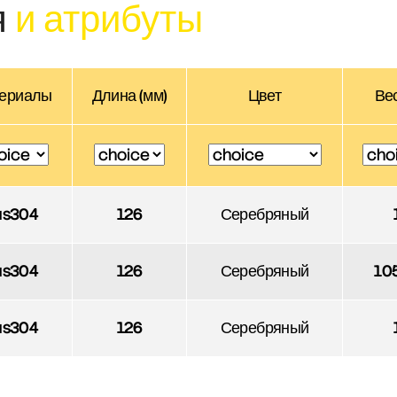
я
и атрибуты
ериалы
Длина (мм)
Цвет
Вес
us304
126
Серебряный
us304
126
Серебряный
10
us304
126
Серебряный