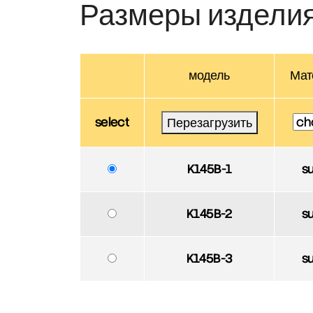
Размеры издели
модель
Мат
select
Перезагрузить
K145B-1
s
K145B-2
s
K145B-3
s