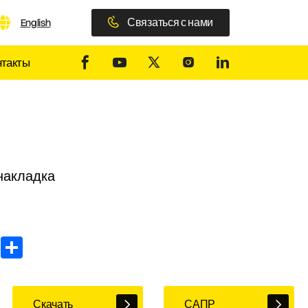
Связаться с нами
English
нтакты
накладка
In
WhatsApp
Share
Скачать
САПР