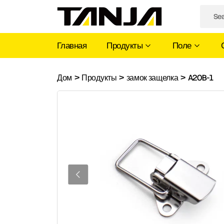
Главная
Продукты
Поле
A20B-
Дом
>
Продукты
>
замок защелка
>
A20B-1
1