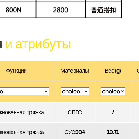
я
и атрибуты
Функции
Материалы
Вес (g)
кновенная пряжка
СПГС
/
кновенная пряжка
СУС304
18.71