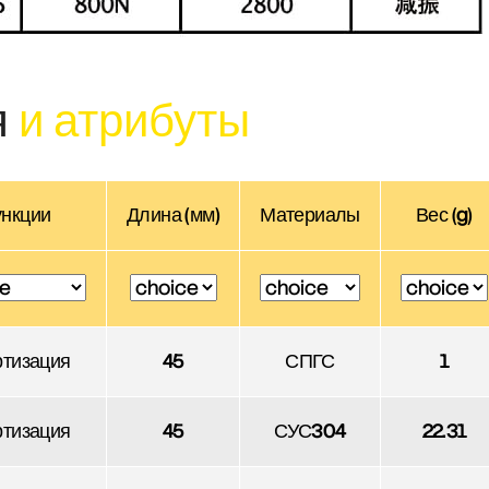
я
и атрибуты
нкции
Длина (мм)
Материалы
Вес (g)
тизация
45
СПГС
1
тизация
45
СУС304
22.31