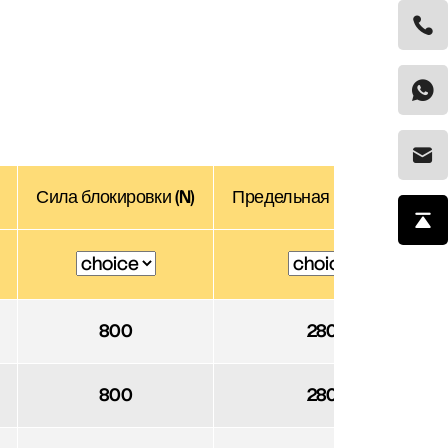
Сила блокировки (N)
Предельная нагрузка (N)
800
2800
800
2800