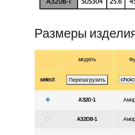
Размеры издели
модель
Фу
select
Перезагрузить
A320-1
Амор
A320B-1
Амор