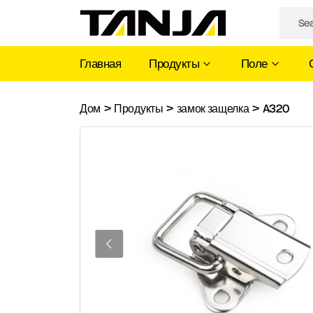
Главная
Продукты
Поле
A320
Дом
>
Продукты
>
замок защелка
>
A320