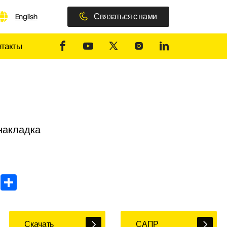
Связаться с нами
English
нтакты
накладка
In
WhatsApp
Share
Скачать
САПР