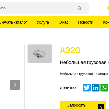
Скачать каталог
Услуга
О нас
Новости
Ко
A320
Небольшая грузовая 
Небольшая грузовая накладка
Twitter
Linked
делиться:
Запросить