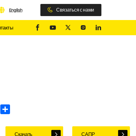
Связаться с нами
English
нтакты
In
WhatsApp
Share
Скачать
САПР