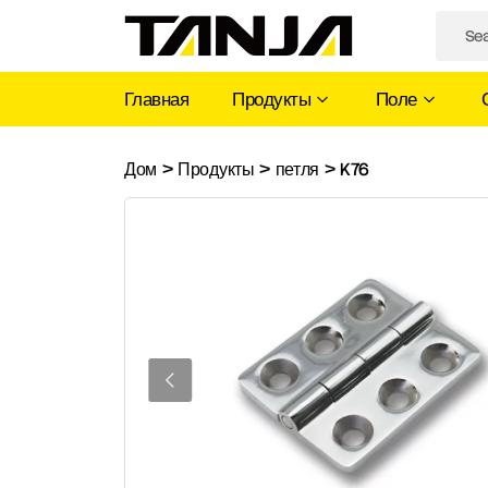
Главная
Продукты
Поле
K76
Дом
>
Продукты
>
петля
>
K76