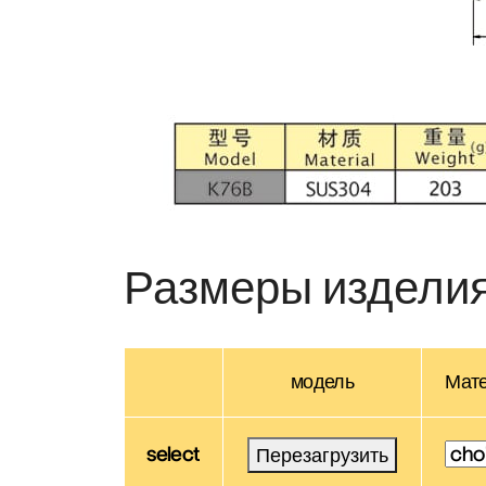
Размеры издели
модель
Мат
select
Перезагрузить