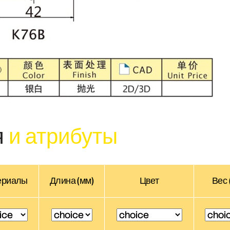
я
и атрибуты
ериалы
Длина (мм)
Цвет
Вес 