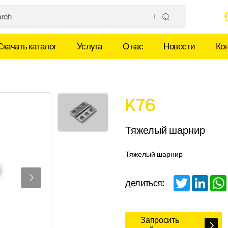
Скачать каталог
Услуга
О нас
Новости
Ко
K76
Тяжелый шарнир
Тяжелый шарнир
Twitter
Linked
делиться:
Запросить