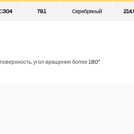
С304
79.1
Серебряный
214.
поверхность, угол вращения более 180°