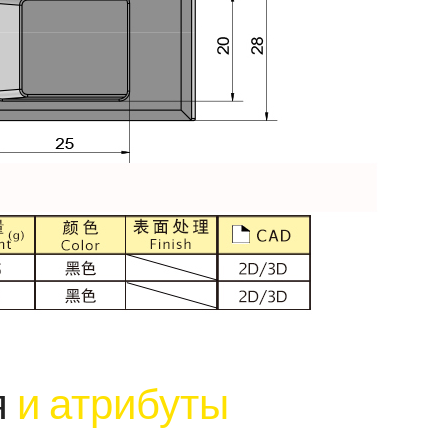
я
и атрибуты