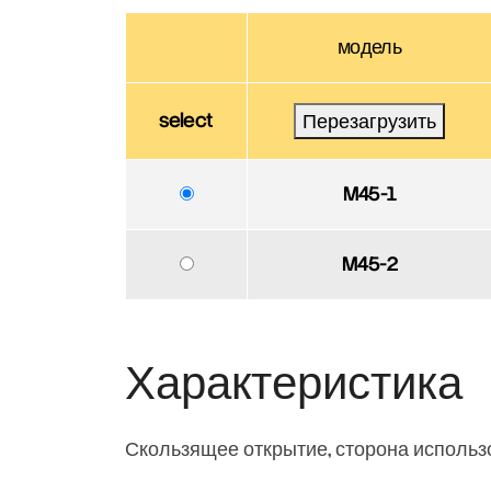
модель
select
Перезагрузить
M45-1
M45-2
Характеристика
Скользящее открытие, сторона использ