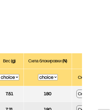
Вес (g)
Сила блокировки (N)
3D
Скачать
7.51
180
Скачать
7.21
180
Скачать