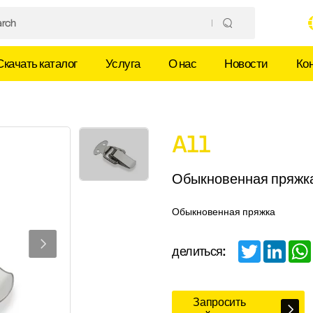
Скачать каталог
Услуга
О нас
Новости
Ко
A11
Обыкновенная пряжк
Обыкновенная пряжка
Twitter
Linked
делиться:
Запросить