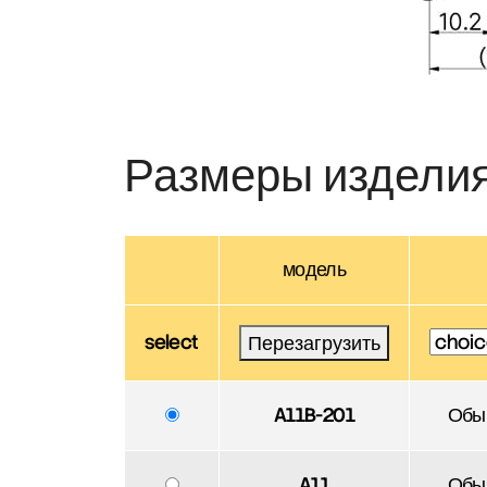
Размеры издели
модель
select
Перезагрузить
A11B-201
Обы
A11
Обы