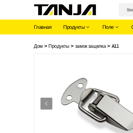
Главная
Продукты
Поле
A11
Дом
>
Продукты
>
замок защелка
>
A11