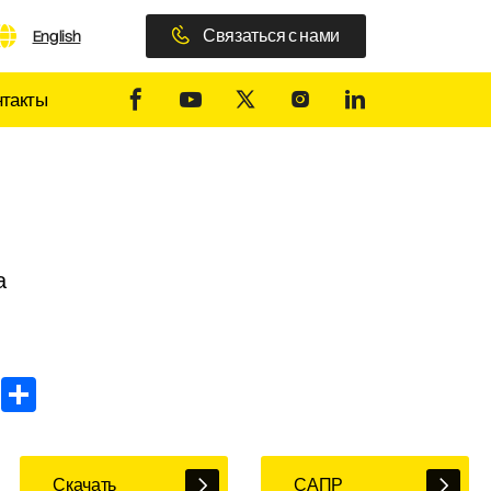
Связаться с нами
English
нтакты
а
In
WhatsApp
Share
Скачать
САПР