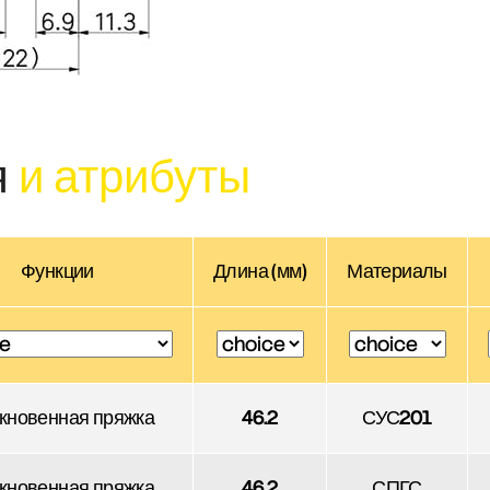
я
и атрибуты
Функции
Длина (мм)
Материалы
кновенная пряжка
46.2
СУС201
кновенная пряжка
46.2
СПГС