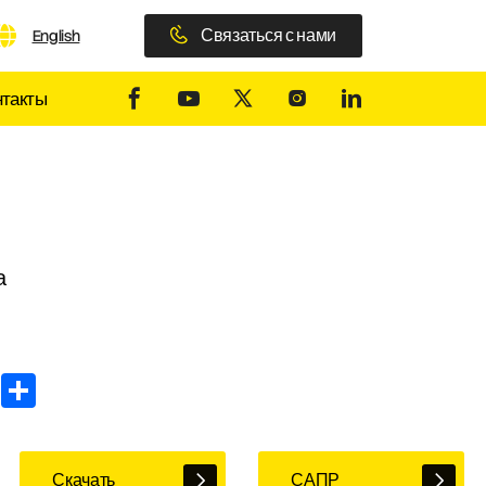
Связаться с нами
English
нтакты
а
In
WhatsApp
Share
Скачать
САПР