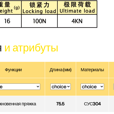
я
и атрибуты
Функции
Длина (мм)
Материалы
кновенная пряжка
75.5
СУС304