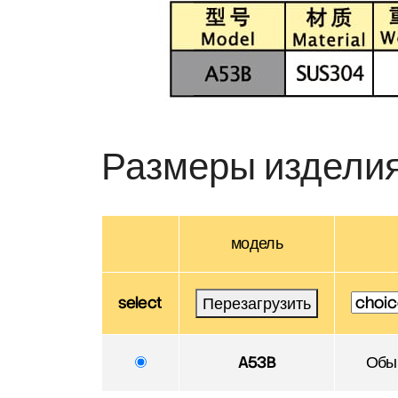
Размеры издели
модель
select
Перезагрузить
A53B
Обы