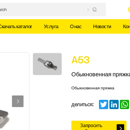
Скачать каталог
Услуга
О нас
Новости
Ко
A53
Обыкновенная пряжк
Обыкновенная пряжка
Twitter
Linked
делиться:
Запросить