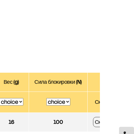
Вес (g)
Сила блокировки (N)
3D
Скачать
16
100
Скачать