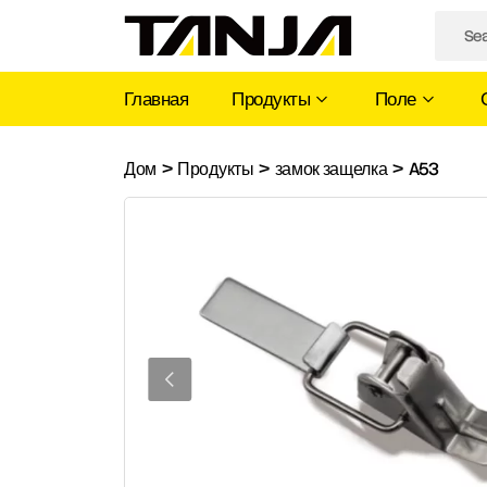
Главная
Продукты
Поле
A53
Дом
>
Продукты
>
замок защелка
>
A53