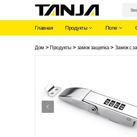
Главная
Продукты
Поле
Замок
Дом
>
Продукты
>
замок защелка
>
Замок с з
с
защелкой
и
переключателем
пароля
TANJA