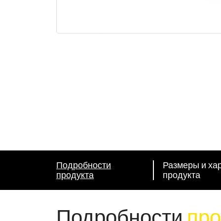
A114
Подробности
Размеры и ха
продукта
продукта
Подробности
про