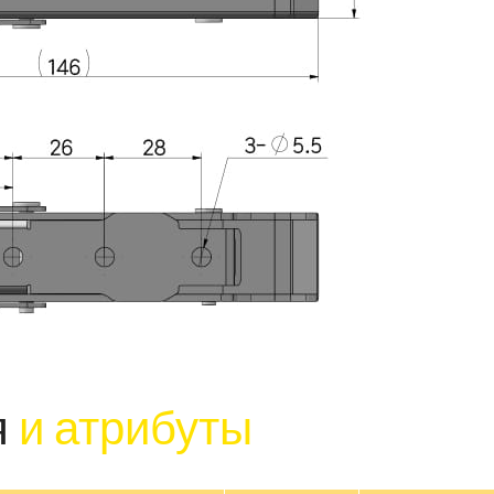
я
и атрибуты