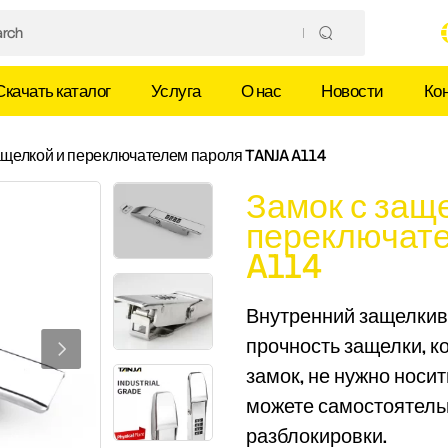
Скачать каталог
Услуга
О нас
Новости
Ко
ащелкой и переключателем пароля TANJA A114
Замок с защ
переключате
A114
Внутренний защелкив
прочность защелки, к
замок, не нужно носит
можете самостоятель
разблокировки.