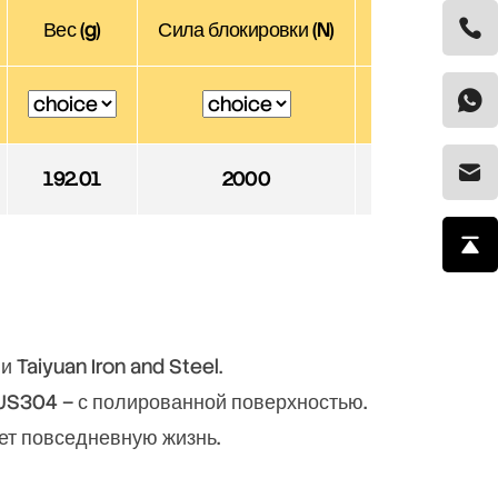
Вес (g)
Сила блокировки (N)
Предельная на
192.01
2000
500
Taiyuan Iron and Steel.
US304 – с полированной поверхностью.
ает повседневную жизнь.