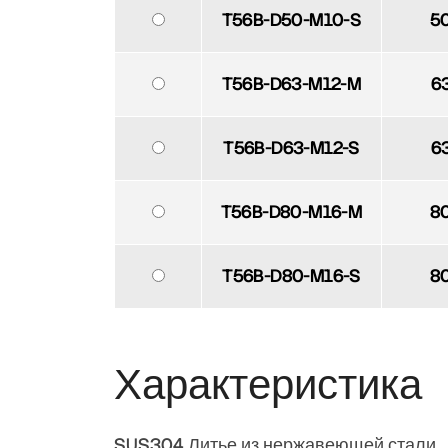
T56B-D50-M10-S
5
T56B-D63-M12-M
6
T56B-D63-M12-S
6
T56B-D80-M16-M
8
T56B-D80-M16-S
8
Характеристика
SUS304 Литье из нержавеющей стали