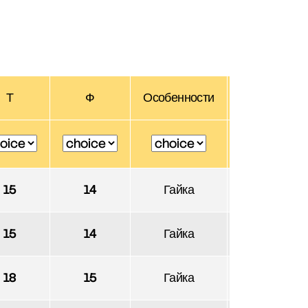
Т
Ф
Особенности
Вес (g)
15
14
Гайка
1
15
14
Гайка
1
18
15
Гайка
77.81