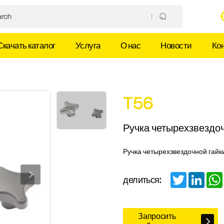
Скачать каталог
Услуга
О нас
Новости
Ко
T56
Ручка четырехзвездоч
Ручка четырехзвездочной гайк
Twitter
Linked
делиться:
Запросить