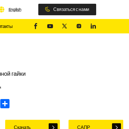
Связаться с нами
English
нтакты
ной гайки
и
In
WhatsApp
Share
Скачать
САПР