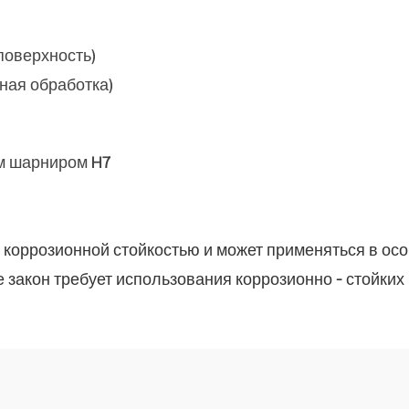
поверхность)
йная обработка)
ым шарниром H7
оррозионной стойкостью и может применяться в осо
де закон требует использования коррозионно - стойки