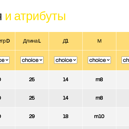
я
и атрибуты
тр D
Длина L
Д1
М
0
25
14
m8
0
25
14
m8
0
29
18
m10