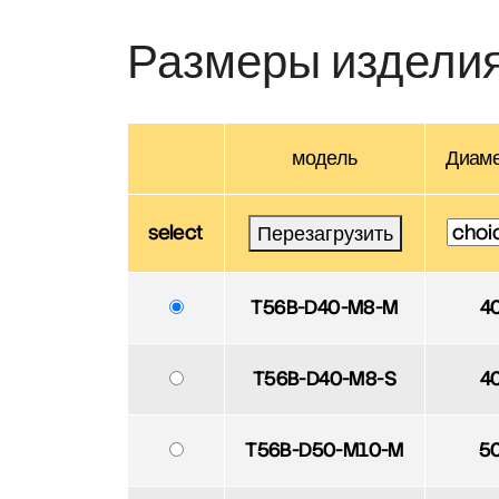
Размеры издели
модель
Диаме
select
Перезагрузить
T56B-D40-M8-M
4
T56B-D40-M8-S
4
T56B-D50-M10-M
5