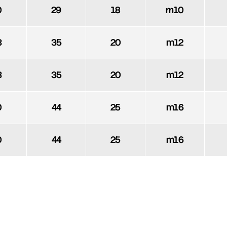
0
29
18
m10
3
35
20
m12
3
35
20
m12
0
44
25
m16
0
44
25
m16