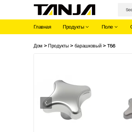
Главная
Продукты
Поле
T56
Дом
>
Продукты
>
барашковый
>
T56