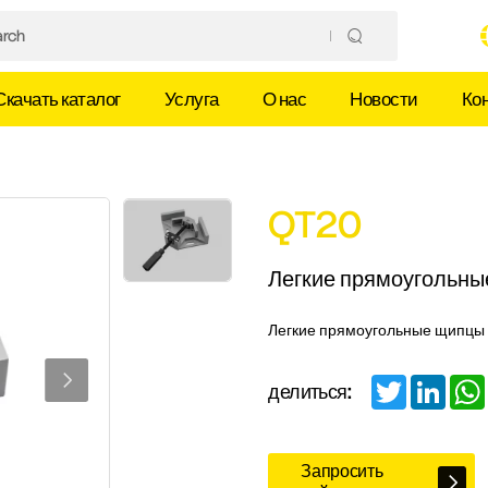
Скачать каталог
Услуга
О нас
Новости
Ко
QT20
Легкие прямоугольн
Легкие прямоугольные щипцы
Twitter
Linked
делиться:
Запросить