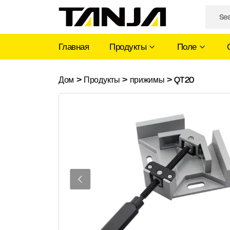
Главная
Продукты
Поле
QT20
Дом
>
Продукты
>
прижимы
>
QT20