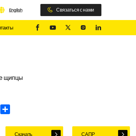
Связаться с нами
English
нтакты
ые щипцы
In
WhatsApp
Share
Скачать
САПР