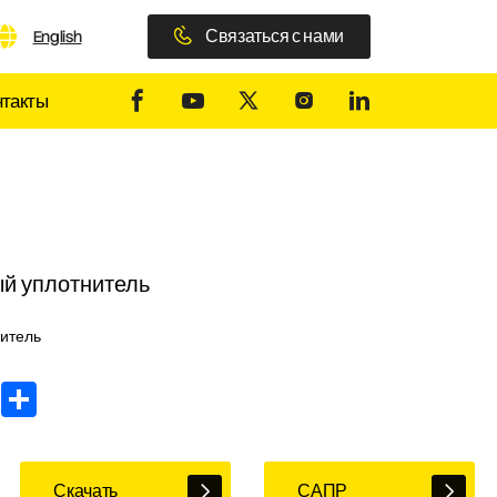
Связаться с нами
English
нтакты
й уплотнитель
итель
In
WhatsApp
Share
Скачать
САПР