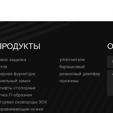
ПРОДУКТЫ
О
амок защелка
уплотнители
етля
барашковый
верная фурнитура
резиновый демпфер
анельный замок
прижимы
тифты стопорные
учка П-образная
турвал сковороды ЭСК
ыравнивающие ножки