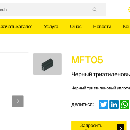
Скачать каталог
Услуга
О нас
Новости
Ко
MFT05
Черный триэтиленовы
Черный триэтиленовый уплотн
Twitter
Linked
делиться:
Запросить