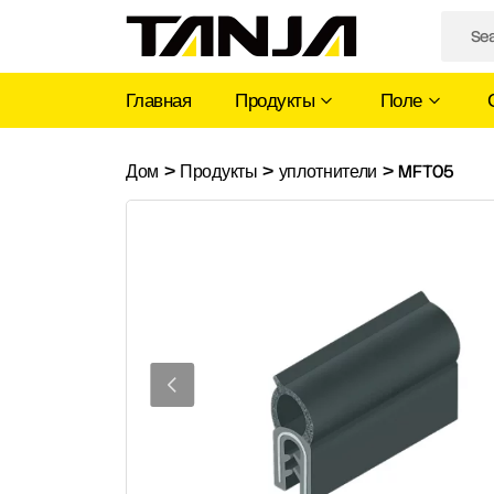
Главная
Продукты
Поле
MFT05
Дом
>
Продукты
>
уплотнители
>
MFT05