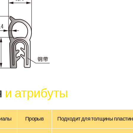
я
и атрибуты
иалы
Прорыв
Подходит для толщины пласти