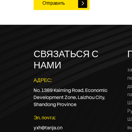
Отправить
СВЯЗАТЬСЯ С
НАМИ
з
п
АДРЕС:
д
No. 1389 Kaiming Road, Economic
п
Development Zone, Laizhou City,
Ш
Shandong Province
Р
Эл. почта:
Ш
в
yxh@tanja.cn