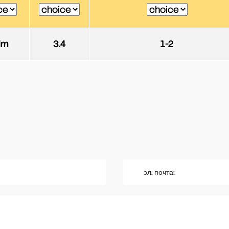
dm
3.4
1-2