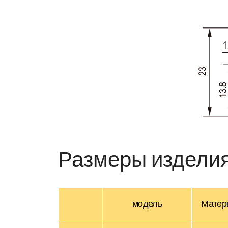
Размеры издели
модель
Матер