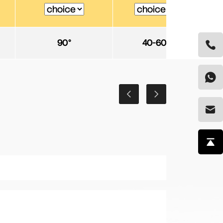
90°
40-60