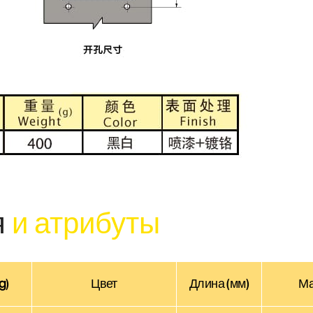
я
и атрибуты
g)
Цвет
Длина (мм)
Ма