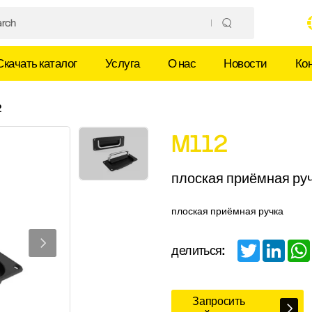
Скачать каталог
Услуга
О нас
Новости
Ко
2
M112
плоская приёмная ру
плоская приёмная ручка
Twitter
Linked
делиться:
Запросить