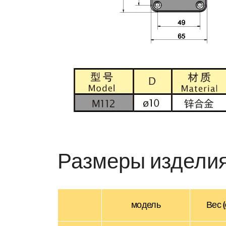
Размеры издели
модель
Вес (