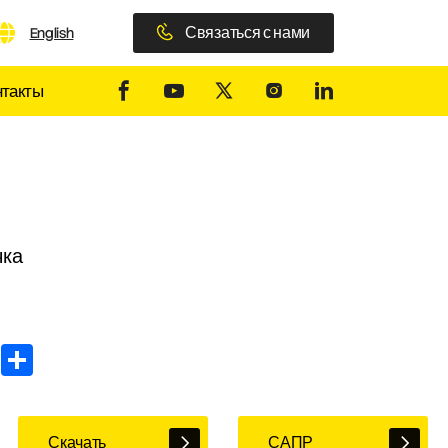
Связаться с нами
English
нтакты
чка
In
WhatsApp
Share
Скачать
САПР