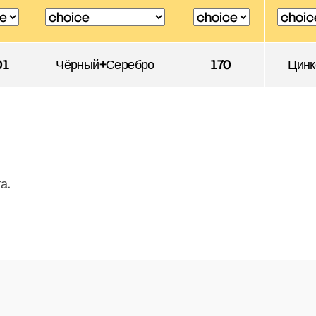
01
Чёрный+Серебро
170
Цинк
а.