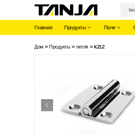
Главная
Продукты
Поле
K212
Дом
>
Продукты
>
петля
>
K212