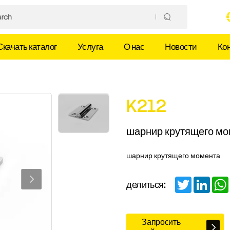
Скачать каталог
Услуга
О нас
Новости
Ко
K212
шарнир крутящего м
шарнир крутящего момента
Twitter
Linked
делиться:
Запросить