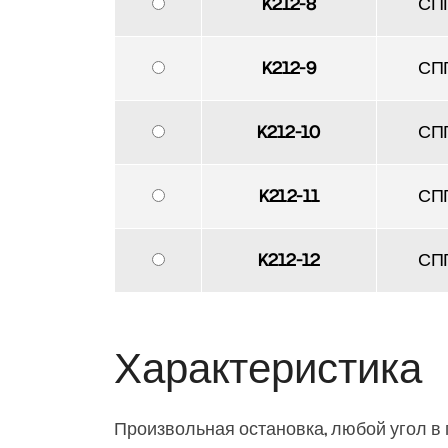
K212-8
СП
K212-9
СП
K212-10
СП
K212-11
СП
K212-12
СП
Характеристика
Произвольная остановка, любой угол в