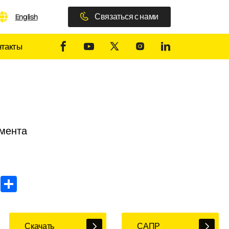
Связаться с нами
English
нтакты
омента
In
WhatsApp
Share
Скачать
САПР