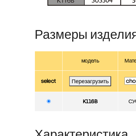
Размеры издели
модель
Мат
select
Перезагрузить
K116B
СУ
Характеристика