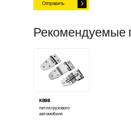
Отправить
Рекомендуемые 
K89B
петля грузового
автомобиля