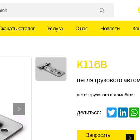
Скачать каталог
Услуга
О нас
Новости
Ко
K116B
петля грузового авто
петля грузового автомобиля
Twitter
Linked
делиться:
Запросить