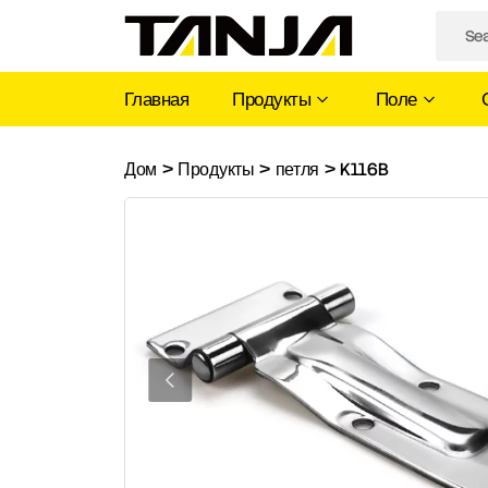
Главная
Продукты
Поле
K116B
Дом
>
Продукты
>
петля
>
K116B