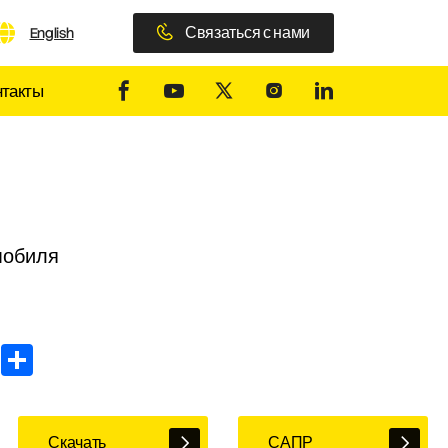
Связаться с нами
English
нтакты
мобиля
In
WhatsApp
Share
Скачать
САПР