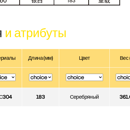
я
и атрибуты
ериалы
Длина (мм)
Цвет
Вес 
С304
183
Серебряный
361.