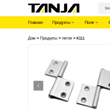
Главная
Продукты
Поле
K111
Дом
>
Продукты
>
петля
>
K111