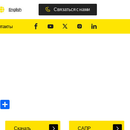
Связаться с нами
English
нтакты
In
WhatsApp
Share
Скачать
САПР