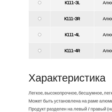
K111-3L
Алю
K111-3R
Алю
K111-4L
Алю
K111-4R
Алю
Характеристика
Легкое, высокопрочное, бесшумное, ле
Может быть установлена на раме алюм
Продукт разделен на левый / правый (н