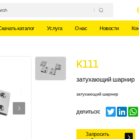
Скачать каталог
Услуга
О нас
Новости
Ко
K111
затухающий шарнир
затухающий шарнир
Twitter
Linked
делиться:
Запросить