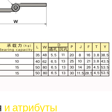
я
и атрибуты