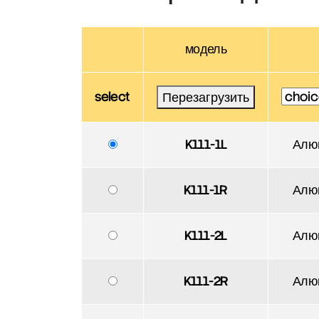
модель
select
Перезагрузить
K111-1L
Алю
K111-1R
Алю
K111-2L
Алю
K111-2R
Алю