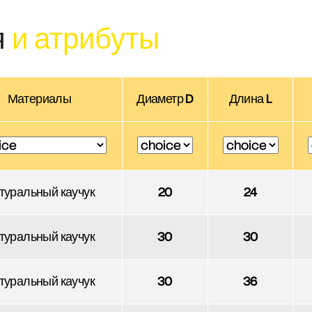
я
и атрибуты
Материалы
Диаметр D
Длина L
туральный каучук
20
24
туральный каучук
30
30
туральный каучук
30
36