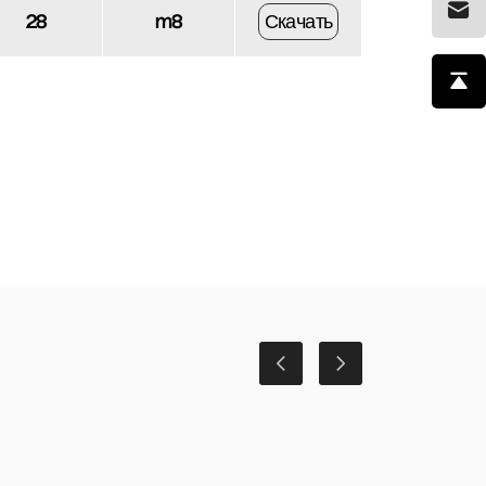
28
m8
Скачать