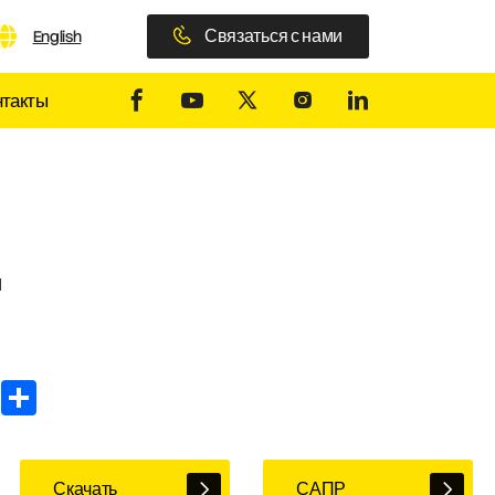
Связаться с нами
English
нтакты
и
In
WhatsApp
Share
Скачать
САПР