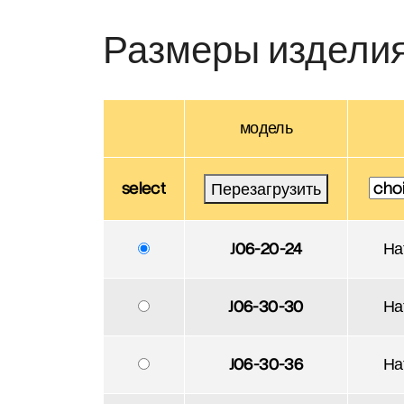
Размеры издели
модель
select
Перезагрузить
J06-20-24
На
J06-30-30
На
J06-30-36
На