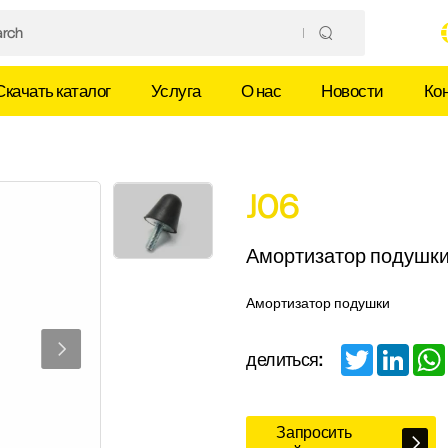
Скачать каталог
Услуга
О нас
Новости
Ко
J06
Амортизатор подушк
Амортизатор подушки
Twitter
Linked
делиться:
Запросить