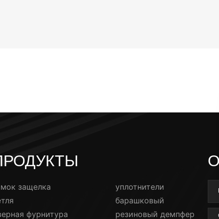
ПРОДУКТЫ
О
амок защелка
уплотнители
етля
барашковый
верная фурнитура
резиновый демпфер