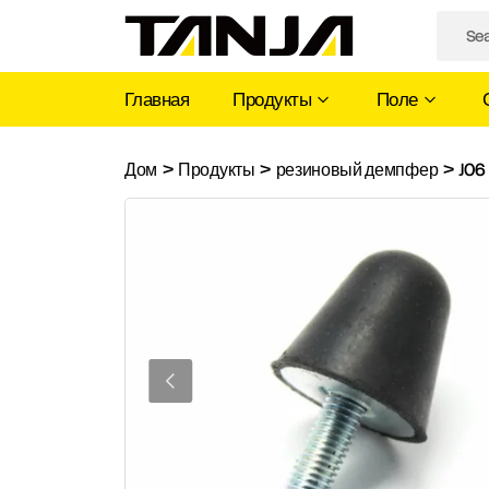
Главная
Продукты
Поле
J06
Дом
>
Продукты
>
резиновый демпфер
>
J06