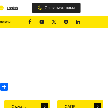
Связаться с нами
English
нтакты
In
WhatsApp
Share
Скачать
САПР