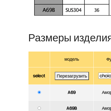
Размеры издели
модель
Ф
select
Перезагрузить
A69
Амо
A69B
Амо