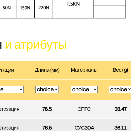
я
и атрибуты
ункции
Длина (мм)
Материалы
Вес (g)
ртизация
76.5
СПГС
38.47
ртизация
76.5
СУС304
36.11