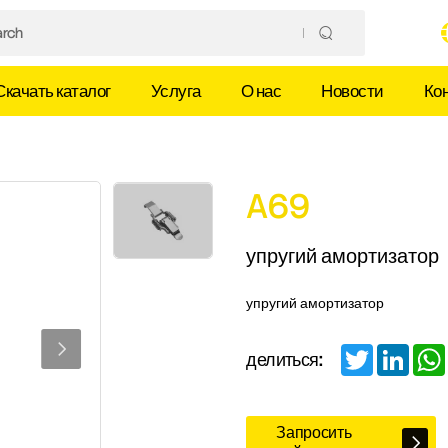
Скачать каталог
Услуга
О нас
Новости
Ко
A69
упругий амортизатор
упругий амортизатор
Twitter
Linked
делиться:
Запросить