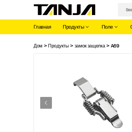
Главная
Продукты
Поле
A69
Дом
>
Продукты
>
замок защелка
>
A69